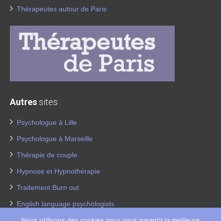
Thérapeutes autour de Paris
Autres
sites
Psychologue à Lille
Psychologue à Marseille
Thérapie de couple
Hypnose et Hypnothérapie
Traitement Burn out
English language psychologists
Nous utilisons des cookies pour vous garantir la meilleure
Psychologues pour enfants