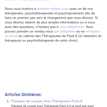
Nous vous invitons à
prendre rendez-vous
avec un de nos
thérapeutes, psychothérapeutes et psychopraticiens afin de
faire un premier pas vers le changement que vous désirez. Si
vous désirez obtenir de plus amples informations ou si vous
avez des questions, n’hésitez pas à
nous téléphoner
. Vous
pouvez prendre un rendez-vous
par téléphone
ou en
envoyant
un email
au cabinet des Thérapeutes de Paris 8 (à l’attention du
thérapeute ou psychothérapeute de votre choix).
Questions fréquentes
Questions fréquentes
#8D9DE6 alt= »thérapeute paris 8″
width= »0″ height= »0″ />
www.therapeutes-paris.fr
Et, de même que, sans compter que, ainsi que, ensuite, voire,
d’ailleurs, encore, de plus, quant à, non seulement, mais
encore, de surcroît, en outre
Articles Similaires:
Thérapie de couple chez Thérapeute Paris 8
Thérapie de couple chez Thérapeute Paris 8 Il se peut que vous