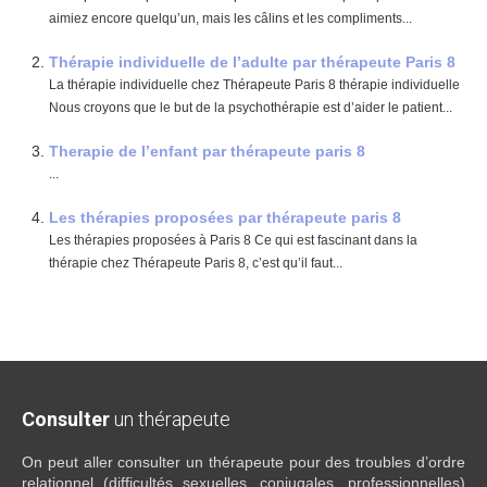
aimiez encore quelqu’un, mais les câlins et les compliments...
Thérapie individuelle de l’adulte par thérapeute Paris 8
La thérapie individuelle chez Thérapeute Paris 8 thérapie individuelle
Nous croyons que le but de la psychothérapie est d’aider le patient...
Therapie de l’enfant par thérapeute paris 8
...
Les thérapies proposées par thérapeute paris 8
Les thérapies proposées à Paris 8 Ce qui est fascinant dans la
thérapie chez Thérapeute Paris 8, c’est qu’il faut...
Consulter
un thérapeute
On peut aller consulter un thérapeute pour des troubles d’ordre
relationnel (difficultés sexuelles, conjugales, professionnelles)