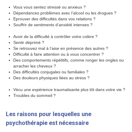
Vous vous sentez stressé ou anxieux ?
Psychologue Paris 8
Dépendances problèmes avec l’alcool ou les drogues ?
Eprouver des difficultés dans vos relations ?
Souffrir de sentiments d’anxiété intenses ?
Psychologue
Paris 8
Avoir de la difficulté à contrôler votre colère ?
Sentir déprimé ?
Psychologue Paris 8
Se retrouvez mal à l’aise en présence des autres ?
Difficulté à faire attention ou à vous concentrer ?
Des comportements répétitifs, comme ronger les ongles ou
arracher les cheveux ?
Des difficultés conjugales ou familiales ?
psy Paris 8
Des douleurs physiques liées au stress ?
hypnothérapie
hypnose Paris 8
Vécu une expérience traumatisante plus tôt dans votre vie ?
Troubles du sommeil ?
Psychologue Paris 8, psy Paris 8,
hypnothérapie hypnose Paris 8, Psy thérapie Paris 8
Les raisons pour lesquelles une
psychothérapie est nécessaire