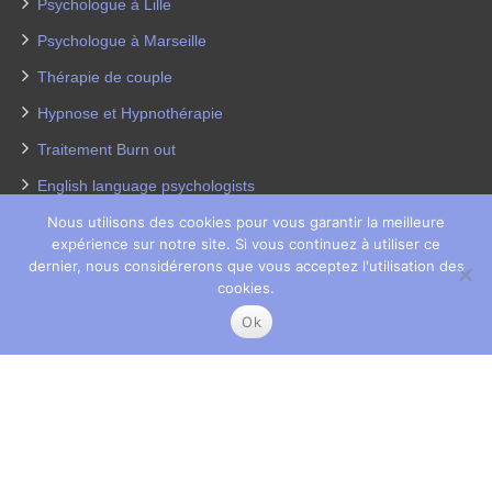
Psychologue à Lille
Psychologue à Marseille
Thérapie de couple
Hypnose et Hypnothérapie
Traitement Burn out
English language psychologists
Psychologues pour enfants
Nous utilisons des cookies pour vous garantir la meilleure
expérience sur notre site. Si vous continuez à utiliser ce
Thérapie de la dépression
dernier, nous considérerons que vous acceptez l'utilisation des
cookies.
Perte de poids
Ok
Coach coaching France
Copyright © 2026
Thérapeutes Paris 8.
Tous droits réservés.
Privium – Des services qui soutiennent vos soins. Pour
psychologues, psychotherapeutes et hypnotherapeutes.