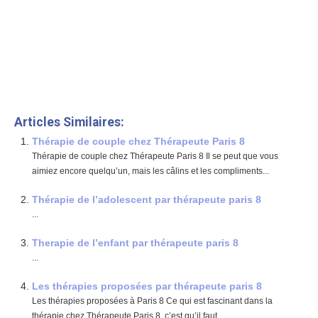
Thérapie individuelle
psychologue paris 8
Et, de même que, sans compter que, ainsi
que, ensuite, voire, d’ailleurs, encore, de plus, quant à, non
seulement, mais encore, de surcroît, en outre
#8D9DE6 alt= »Thérapie individuelle thérapeute paris 8″
width= »0″ height= »0″ />
www.therapeutes-paris.fr
Articles Similaires:
Thérapie de couple chez Thérapeute Paris 8
Thérapie de couple chez Thérapeute Paris 8 Il se peut que vous
aimiez encore quelqu’un, mais les câlins et les compliments...
Thérapie de l’adolescent par thérapeute paris 8
...
Therapie de l’enfant par thérapeute paris 8
...
Les thérapies proposées par thérapeute paris 8
Les thérapies proposées à Paris 8 Ce qui est fascinant dans la
thérapie chez Thérapeute Paris 8, c’est qu’il faut...