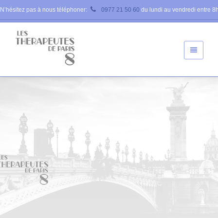
N’hésitez pas à nous téléphoner:
0977 21 50 60
du lundi au vendredi entre 8h