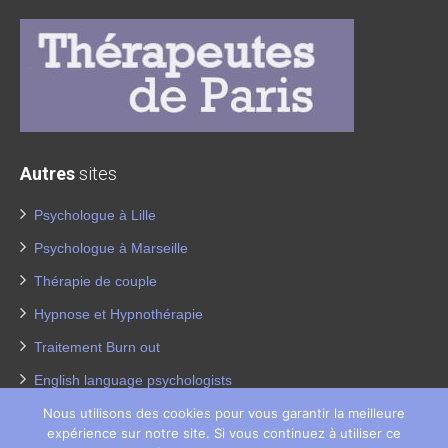
Autres
sites
Psychologue à Lille
Psychologue à Marseille
Thérapie de couple
Hypnose et Hypnothérapie
Traitement Burn out
English language psychologists
Psychologues pour enfants
Nous utilisons des cookies pour vous garantir la meilleure
expérience sur notre site. Si vous continuez à utiliser ce
Thérapie de la dépression