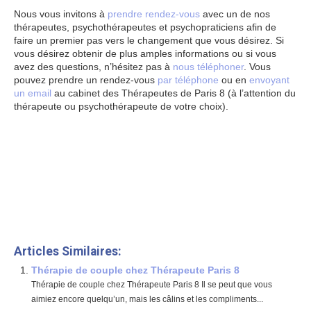
Nous vous invitons à
prendre rendez-vous
avec un de nos
thérapeutes, psychothérapeutes et psychopraticiens afin de
faire un premier pas vers le changement que vous désirez. Si
vous désirez obtenir de plus amples informations ou si vous
avez des questions, n’hésitez pas à
nous téléphoner
. Vous
pouvez prendre un rendez-vous
par téléphone
ou en
envoyant
un email
au cabinet des Thérapeutes de Paris 8 (à l’attention du
thérapeute ou psychothérapeute de votre choix).
Que se passe t-il en psychothérapie?
Que se passe t-il en psychothérapie?
Et, de même que, sans
compter que, ainsi que, ensuite, voire, d’ailleurs, encore, de
plus, quant à, non seulement, mais encore, de surcroît, en outre
#8D9DE6 alt= »Que se passe t-il en psychothérapie »
width= »0″ height= »0″ />
www.therapeutes-paris.fr
Articles Similaires:
Thérapie de couple chez Thérapeute Paris 8
Thérapie de couple chez Thérapeute Paris 8 Il se peut que vous
aimiez encore quelqu’un, mais les câlins et les compliments...