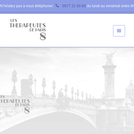
N’hésitez pas à nous téléphoner:
0977 21 50 60
du lundi au vendredi entre 8h