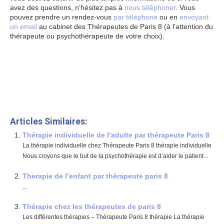
avez des questions, n’hésitez pas à
nous téléphoner
. Vous
pouvez prendre un rendez-vous
par téléphone
ou en
envoyant
un email
au cabinet des Thérapeutes de Paris 8 (à l’attention du
thérapeute ou psychothérapeute de votre choix).
Les thérapies proposées paris 8
Les thérapies proposées thérapeute paris 8
#8D9DE6 alt= »Les thérapies proposées thérapeute paris 8″
width= »0″ height= »0″ />
www.therapeutes-paris.fr
Articles Similaires:
Thérapie individuelle de l’adulte par thérapeute Paris 8
La thérapie individuelle chez Thérapeute Paris 8 thérapie individuelle
Nous croyons que le but de la psychothérapie est d’aider le patient...
Therapie de l’enfant par thérapeute paris 8
...
Thérapie chez les thérapeutes de paris 8
Les différentes thérapies – Thérapeute Paris 8 thérapie La thérapie