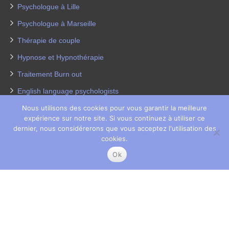
Psychologue à Lille
Psychologue à Marseille
Thérapie de couple
Hypnose et Hypnothérapie
Traitement Burn out
English language psychologists
Nous utilisons des cookies pour vous garantir la meilleure
Psychologues pour enfants
expérience sur notre site. Si vous continuez à utiliser ce
Thérapie de la dépression
dernier, nous considérerons que vous acceptez l'utilisation des
cookies.
Perte de poids
Ok
Coach coaching France
Copyright © 2026
Thérapeutes Paris 8.
Tous droits réservés.
Privium – Des services qui soutiennent vos soins. Pour
psychologues, psychotherapeutes et hypnotherapeutes.